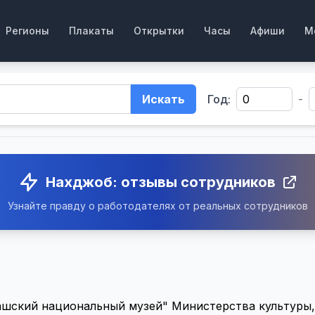
Регионы
Плакаты
Открытки
Часы
Афиши
М
Искать
Год:
-
Нахджоб: отзывы сотрудников
Узнайте правду о работодателях от реальных сотрудников
ский национальный музей" Министерства культуры, 