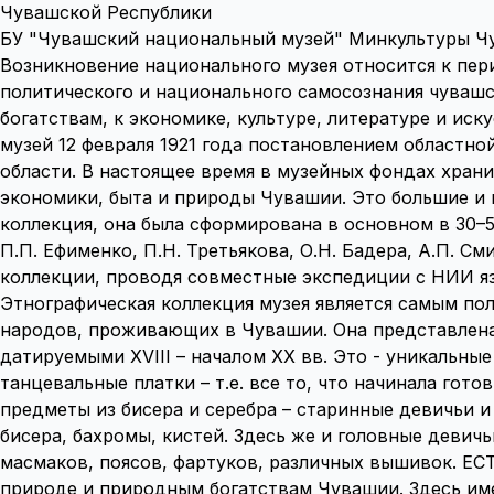
Чувашской Республики
БУ "Чувашский национальный музей" Минкультуры Ч
Возникновение национального музея относится к пе
политического и национального самосознания чувашс
богатствам, к экономике, культуре, литературе и ис
музей 12 февраля 1921 года постановлением областн
области. В настоящее время в музейных фондах храни
экономики, быта и природы Чувашии. Это большие и
коллекция, она была сформирована в основном в 30–5
П.П. Ефименко, П.Н. Третьякова, О.Н. Бадера, А.П. 
коллекции, проводя совместные экспедиции с НИИ я
Этнографическая коллекция музея является самым по
народов, проживающих в Чувашии. Она представлен
датируемыми XVIII – началом XX вв. Это - уникальны
танцевальные платки – т.е. все то, что начинала гот
предметы из бисера и серебра – старинные девичьи и
бисера, бахромы, кистей. Здесь же и головные девич
масмаков, поясов, фартуков, различных вышивок. 
природе и природным богатствам Чувашии. Здесь име