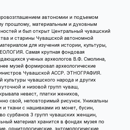
 провозглашением автономии и подъемом
ому прошлому, материальным и духовным
ебностей и был открыт Центральный чувашский
сства и старины Чувашской автономной
материалом для изучения истории, культуры,
ХЕОЛОГИЯ. Самая крупная фондовая
выдающихся ученых археологов В.Ф. Смолина,
зднее музей формировал археологические
 Министров Чувашской АССР. ЭТНОГРАФИЯ.
й культуры чувашского народа и других
уточной и низовой групп чуваш,
крывала невест, платки женихов,
менно свой, неповторимый рисунок. Уникальны
 и ткани с нашивками из монет, бусин,
тво сурбанов 3 групп чувашских женщин,
ный материал хранится в фондах музея по
ие, орнитологические, энтомологические