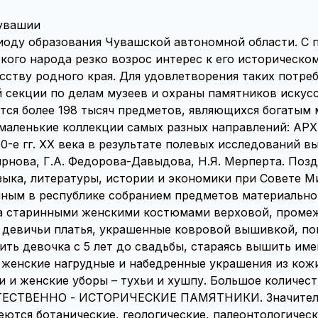
увашии
риоду образования Чувашской автономной области. С
кого народа резко возрос интерес к его историческ
кусству родного края. Для удовлетворения таких потр
ой секции по делам музеев и охраны памятников иску
тся более 198 тысяч предметов, являющихся богатым 
 маленькие коллекции самых разных направлений: АР
0-е гг. ХХ века в результате полевых исследований 
Смирнова, Г.А. Федорова-Давыдова, Н.Я. Мерперта. По
зыка, литературы, истории и экономики при Совете
лным в республике собранием предметов материально
а старинными женскими костюмами верховой, промеж
е девичьи платья, украшенные ковровой вышивкой, по
овить девочка с 5 лет до свадьбы, стараясь вышить и
 женские нагрудные и набедренные украшения из кожи
ьи и женские уборы – тухьи и хушпу. Большое количес
ЕСТЕСТВЕННО - ИСТОРИЧЕСКИЕ ПАМЯТНИКИ. Значитель
ются ботанические, геологические, палеонтологическ