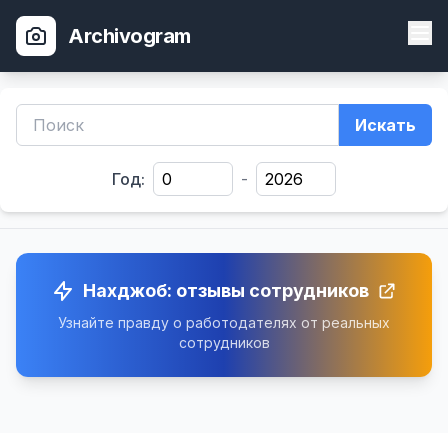
Archivogram
Искать
Год:
-
Нахджоб: отзывы сотрудников
Узнайте правду о работодателях от реальных
сотрудников