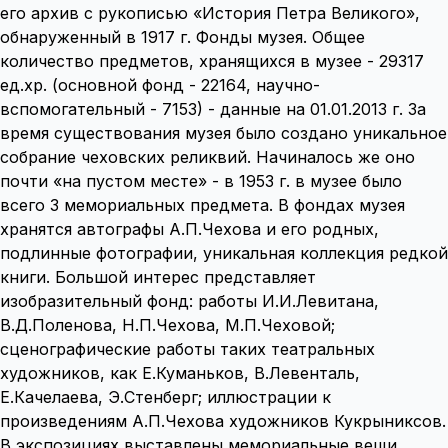
его архив с рукописью «История Петра Великого»,
обнаруженный в 1917 г. Фонды музея. Общее
количество предметов, хранящихся в музее - 29317
ед.хр. (основной фонд - 22164, научно-
вспомогательный - 7153) - данные на 01.01.2013 г. За
время существования музея было создано уникальное
собрание чеховских реликвий. Начиналось же оно
почти «на пустом месте» - в 1953 г. в музее было
всего 3 мемориальных предмета. В фондах музея
хранятся автографы А.П.Чехова и его родных,
подлинные фотографии, уникальная коллекция редкой
книги. Большой интерес представляет
изобразительный фонд: работы И.И.Левитана,
В.Д.Поленова, Н.П.Чехова, М.П.Чеховой;
сценографические работы таких театральных
художников, как Е.Куманьков, В.Левенталь,
Е.Качелаева, Э.Стенберг; иллюстрации к
произведениям А.П.Чехова художников Кукрыниксов.
В экспозициях выставлены мемориальные вещи,