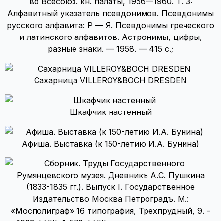
во Всесоюз. кн. палаты, 1956—1960. Т. 3:
Алфавитный указатель псевдонимов. Псевдонимы
русского алфавита: Р — Я. Псевдонимы греческого
и латинского алфавитов. Астронимы, цифры,
разные знаки. — 1958. — 415 с.;
Сахарница VILLEROY&BOCH DRESDEN
Шкафчик настенный
Афиша. Выставка (к 150-летию И.А. Бунина)