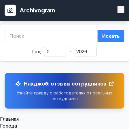
Archivogram
Искать
Год:
-
Нахджоб: отзывы сотрудников
Узнайте правду о работодателях от реальных
сотрудников
Главная
Города