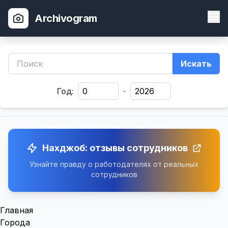
Archivogram
Искать
Год:
-
Нахджоб: отзывы сотрудников
Узнайте правду о работодателях от реальных
сотрудников
Главная
Города