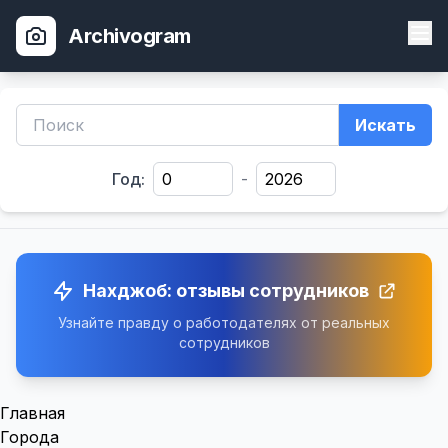
Archivogram
Искать
Год:
-
Нахджоб: отзывы сотрудников
Узнайте правду о работодателях от реальных
сотрудников
Главная
Города