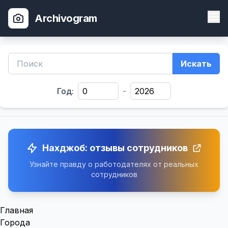
Archivogram
Искать
Год:
-
Нахджоб: отзывы сотрудников
Узнайте правду о работодателях от реальных
сотрудников
Главная
Города