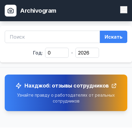
Archivogram
Искать
Год:
-
Нахджоб: отзывы сотрудников
Узнайте правду о работодателях от реальных
сотрудников