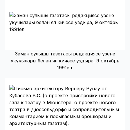
Заман сулышы газетасы редакциясе узенең
укучылары белән ял кичәсе уздыра, 9 октябрь
1991ел.