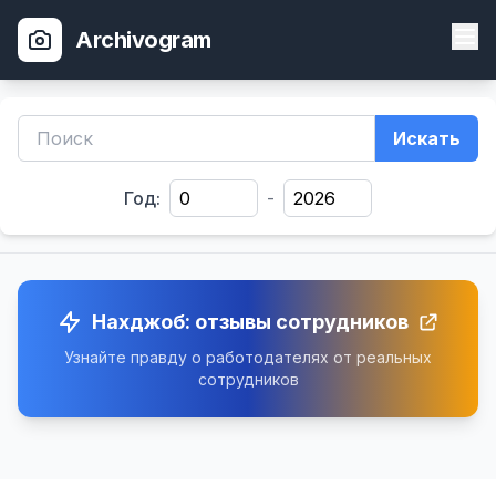
Archivogram
Искать
Год:
-
Нахджоб: отзывы сотрудников
Узнайте правду о работодателях от реальных
сотрудников