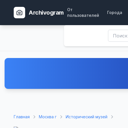
От
Archivogram
Города
пользователей
Главная
Москва г
Исторический музей