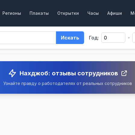
Регионы
Плакаты
Открытки
Часы
Афиши
М
Искать
Год:
-
Нахджоб: отзывы сотрудников
Узнайте правду о работодателях от реальных сотрудников