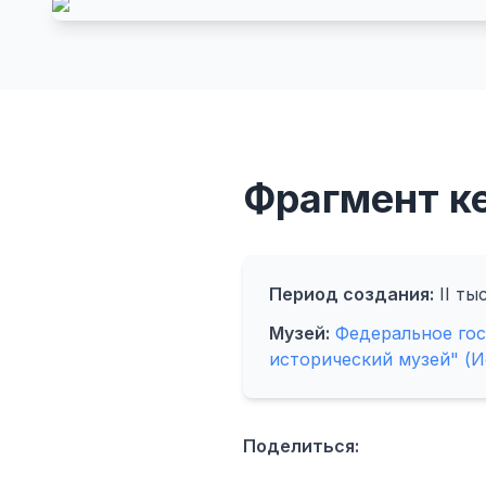
Фрагмент к
Период создания:
II тыс
Музей:
Федеральное го
исторический музей" (И
Поделиться: