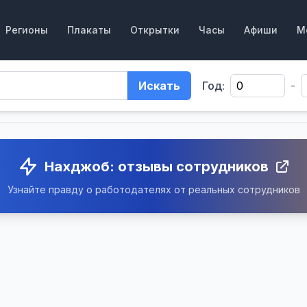
Регионы
Плакаты
Открытки
Часы
Афиши
М
Искать
Год:
-
Нахджоб: отзывы сотрудников
Узнайте правду о работодателях от реальных сотрудников