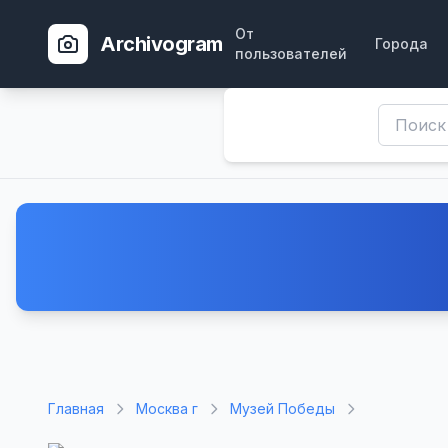
От
Archivogram
Города
пользователей
Главная
Москва г
Музей Победы