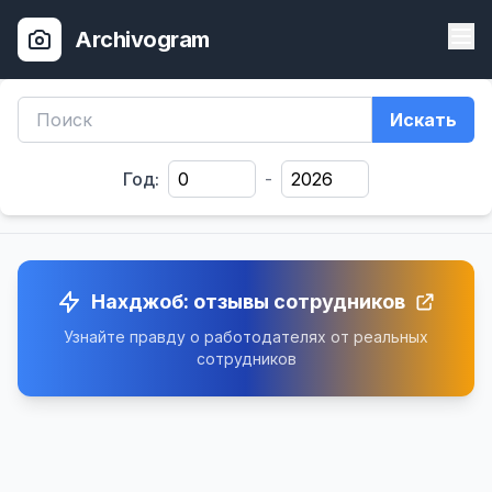
Archivogram
Искать
Год:
-
Нахджоб: отзывы сотрудников
Узнайте правду о работодателях от реальных
сотрудников