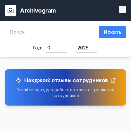
Archivogram
Искать
Год:
-
Нахджоб: отзывы сотрудников
Узнайте правду о работодателях от реальных
сотрудников