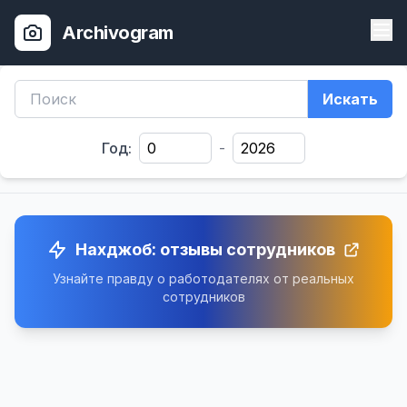
Archivogram
Искать
Год:
-
Нахджоб: отзывы сотрудников
Узнайте правду о работодателях от реальных
сотрудников