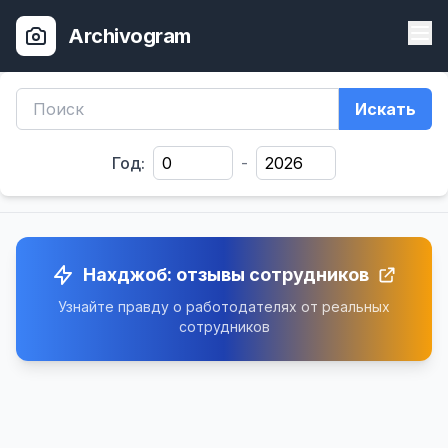
Archivogram
Искать
Год:
-
Нахджоб: отзывы сотрудников
Узнайте правду о работодателях от реальных
сотрудников