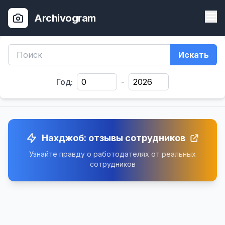
Archivogram
Искать
Год:
-
Нахджоб: отзывы сотрудников
Узнайте правду о работодателях от реальных
сотрудников