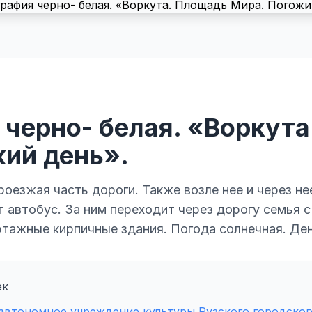
 черно- белая. «Воркут
жий день».
роезжая часть дороги. Также возле нее и через не
 автобус. За ним переходит через дорогу семья с
этажные кирпичные здания. Погода солнечная. Ден
ек
втономное учреждение культуры Рузского городского