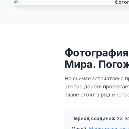
Фотография
Мира. Пого
На снимке запечатлена п
центре дороги проезжает
плане стоят в ряд много
Период создания:
ХХ в
Музей:
Муниципальное а