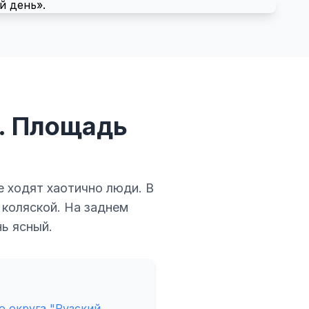
а. Площадь
е ходят хаотично люди. В
 коляской. На заднем
ь ясный.
 округа "Рузский