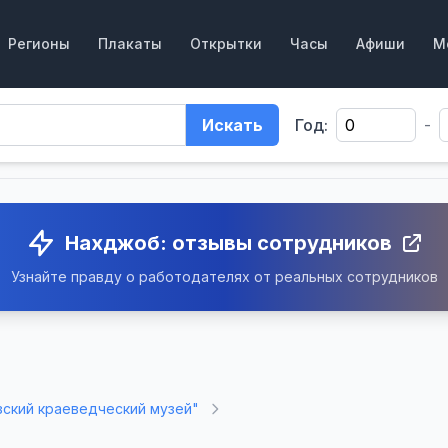
Регионы
Плакаты
Открытки
Часы
Афиши
М
Искать
Год:
-
Нахджоб: отзывы сотрудников
Узнайте правду о работодателях от реальных сотрудников
зский краеведческий музей"