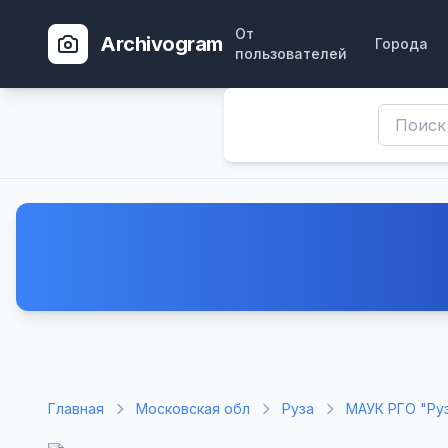
От
Archivogram
Города
пользователей
Главная
Московская обл
Руза
МАУК РГО "Ру