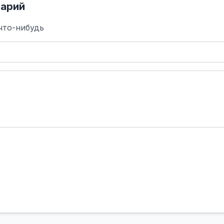
арий
что-нибудь