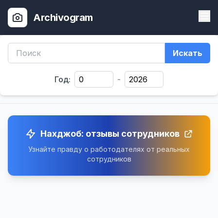
Archivogram
Искать
Год:
-
Нахджоб: отзывы сотрудников
Узнайте правду о работодателях от реальных
сотрудников