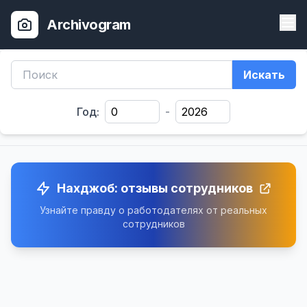
Archivogram
Искать
Год:
-
Нахджоб: отзывы сотрудников
Узнайте правду о работодателях от реальных
сотрудников