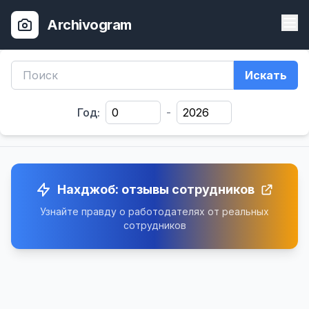
Archivogram
Искать
Год:
-
Нахджоб: отзывы сотрудников
Узнайте правду о работодателях от реальных
сотрудников