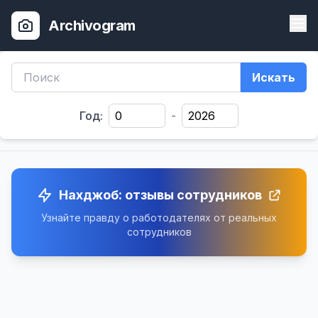
Archivogram
Искать
Год:
-
Нахджоб: отзывы сотрудников
Узнайте правду о работодателях от реальных
сотрудников