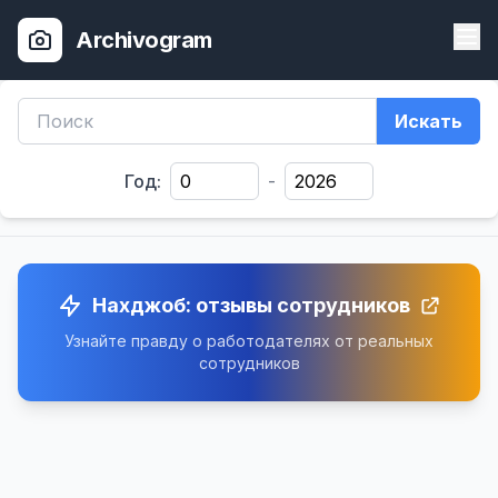
Archivogram
Искать
Год:
-
Нахджоб: отзывы сотрудников
Узнайте правду о работодателях от реальных
сотрудников