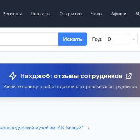
Регионы
Плакаты
Открытки
Часы
Афиши
М
Искать
Год:
-
Нахджоб: отзывы сотрудников
Узнайте правду о работодателях от реальных сотрудников
краеведческий музей им. В.В. Бианки"