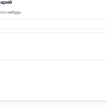
арий
что-нибудь