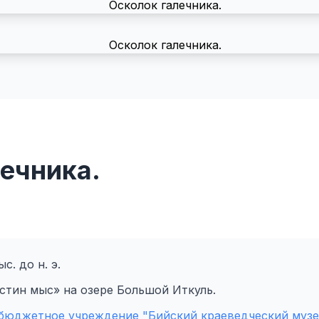
ечника.
с. до н. э.
стин мыс» на озере Большой Иткуль.
юджетное учреждение "Бийский краеведческий музей