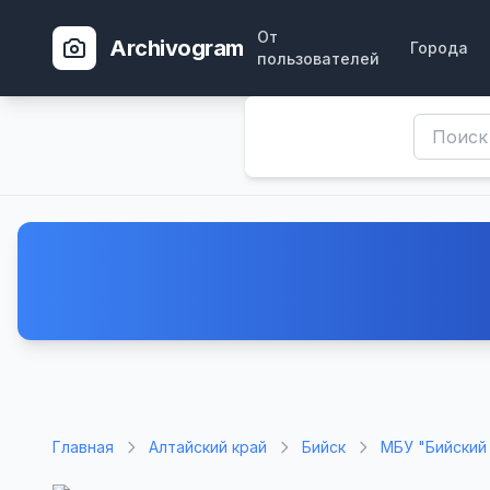
От
Archivogram
Города
пользователей
Главная
Алтайский край
Бийск
МБУ "Бийский 