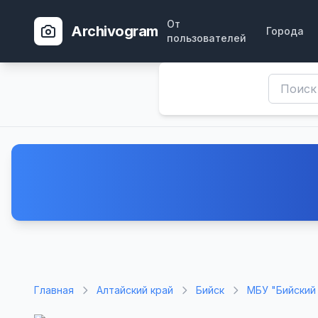
От
Archivogram
Города
пользователей
Главная
Алтайский край
Бийск
МБУ "Бийский 