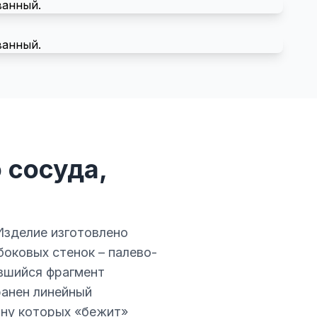
 сосуда,
Изделие изготовлено
боковых стенок – палево-
ившийся фрагмент
ранен линейный
ину которых «бежит»