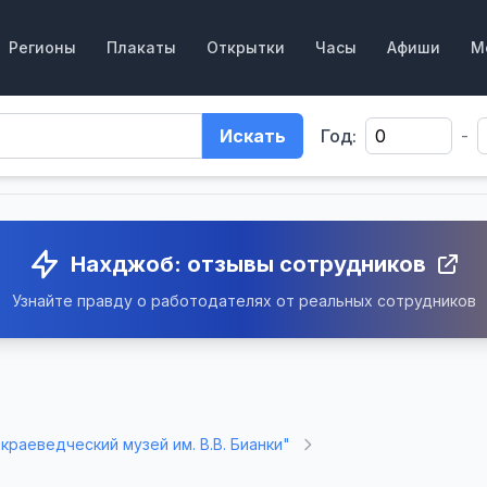
Регионы
Плакаты
Открытки
Часы
Афиши
М
Искать
Год:
-
Нахджоб: отзывы сотрудников
Узнайте правду о работодателях от реальных сотрудников
краеведческий музей им. В.В. Бианки"