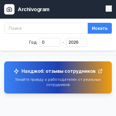
Archivogram
Искать
Год:
-
Нахджоб: отзывы сотрудников
Узнайте правду о работодателях от реальных
сотрудников