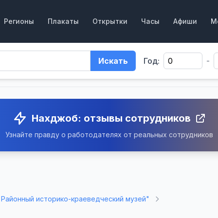
Регионы
Плакаты
Открытки
Часы
Афиши
М
Искать
Год:
-
Нахджоб: отзывы сотрудников
Узнайте правду о работодателях от реальных сотрудников
"Районный историко-краеведческий музей"