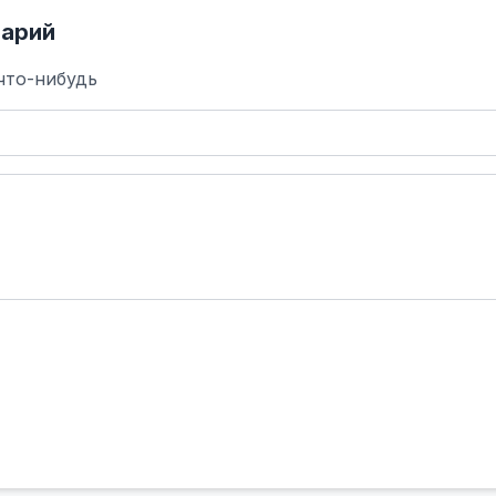
арий
что-нибудь