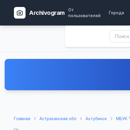
От
Archivogram
Города
пользователей
Главная
Астраханская обл
Ахтубинск
МБУК 