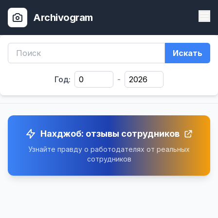
Archivogram
Искать
Год:
-
Нахджоб: отзывы сотрудников
Узнайте правду о работодателях от реальных
сотрудников