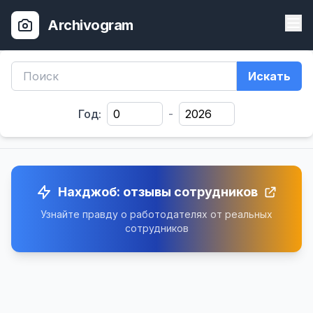
Archivogram
Искать
Год:
-
Нахджоб: отзывы сотрудников
Узнайте правду о работодателях от реальных
сотрудников