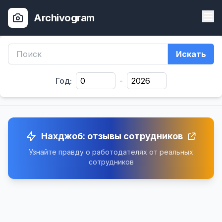
Archivogram
Искать
Год:
-
Нахджоб: отзывы сотрудников
Узнайте правду о работодателях от реальных
сотрудников