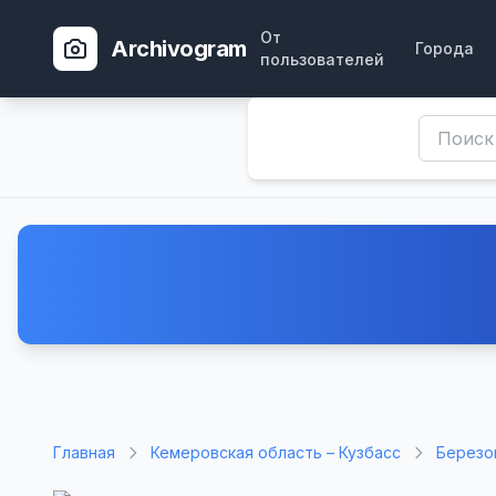
От
Archivogram
Города
пользователей
Главная
Кемеровская область – Кузбасс
Березо