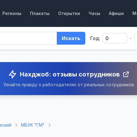
Регионы
Плакаты
Открытки
Часы
Афиши
М
Искать
Год:
-
Нахджоб: отзывы сотрудников
Узнайте правду о работодателях от реальных сотрудников
вский
МБУК "ГМ"