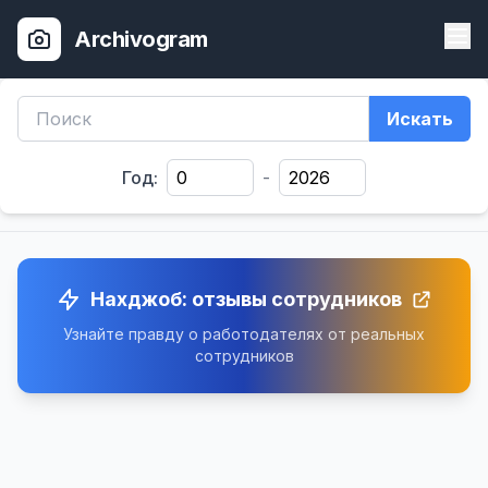
Archivogram
Искать
Год:
-
Нахджоб: отзывы сотрудников
Узнайте правду о работодателях от реальных
сотрудников