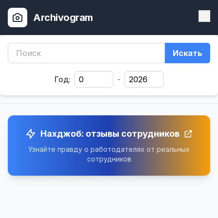
Archivogram
Искать
Год:
-
Нахджоб: отзывы сотрудников
Узнайте правду о работодателях от реальных
сотрудников