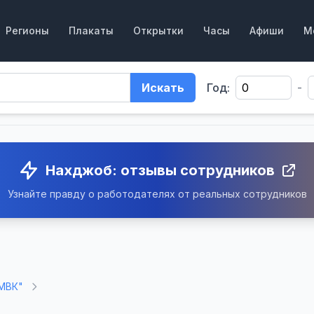
Регионы
Плакаты
Открытки
Часы
Афиши
М
Искать
Год:
-
Нахджоб: отзывы сотрудников
Узнайте правду о работодателях от реальных сотрудников
МВК"