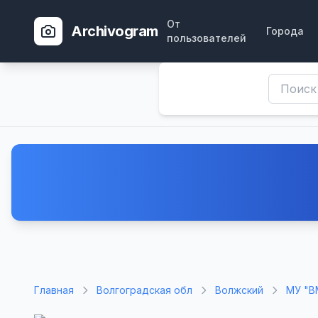
От
Archivogram
Города
пользователей
Главная
Волгоградская обл
Волжский
МУ "В