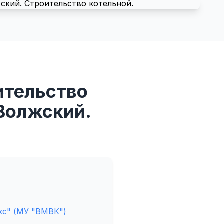
ительство
 Волжский.
кс" (МУ "ВМВК")