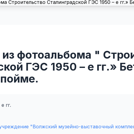
 из фотоальбома " Стро
кой ГЭС 1950 – е гг.» Б
 пойме.
е гг.
учреждение "Волжский музейно-выставочный компле