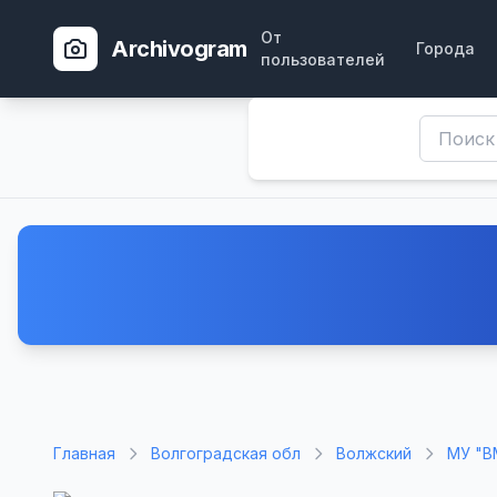
От
Archivogram
Города
пользователей
Главная
Волгоградская обл
Волжский
МУ "В