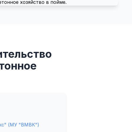
ительство
етонное
кс" (МУ "ВМВК")