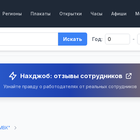
Регионы
Плакаты
Открытки
Часы
Афиши
М
Искать
Год:
-
Нахджоб: отзывы сотрудников
Узнайте правду о работодателях от реальных сотрудников
МВК"