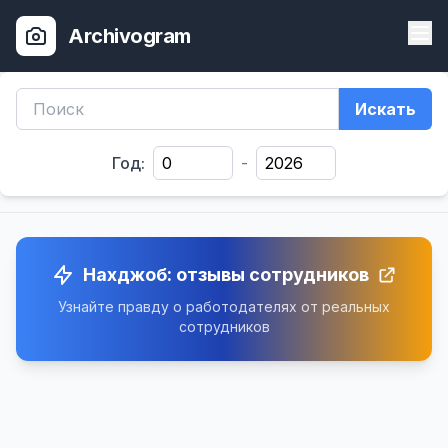
Archivogram
Искать
Год:
-
Нахджоб: отзывы сотрудников
Узнайте правду о работодателях от реальных
сотрудников