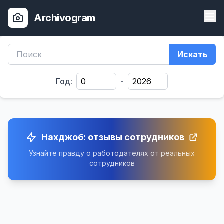
Archivogram
Искать
Год:
-
Нахджоб: отзывы сотрудников
Узнайте правду о работодателях от реальных
сотрудников