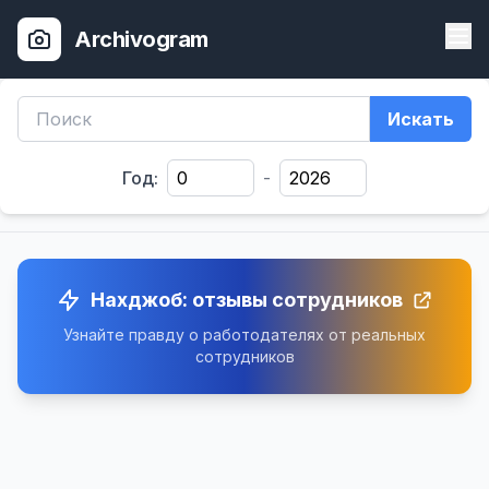
Archivogram
Искать
Год:
-
Нахджоб: отзывы сотрудников
Узнайте правду о работодателях от реальных
сотрудников