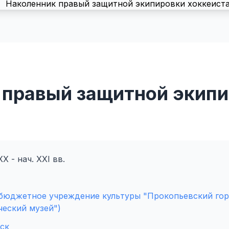
 правый защитной экип
X - нач. XXI вв.
бюджетное учреждение культуры "Прокопьевский гор
ческий музей")
ск