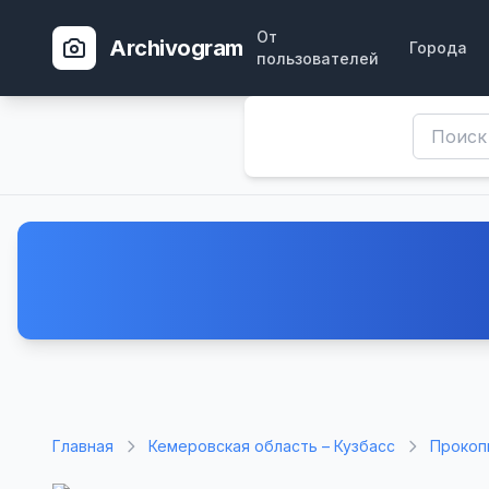
От
Archivogram
Города
пользователей
Главная
Кемеровская область – Кузбасс
Прокоп