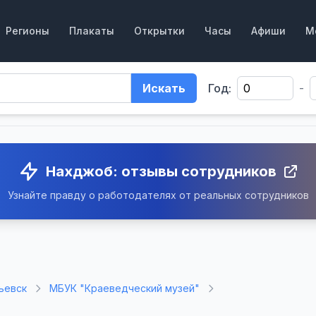
Регионы
Плакаты
Открытки
Часы
Афиши
М
Искать
Год:
-
Нахджоб: отзывы сотрудников
Узнайте правду о работодателях от реальных сотрудников
ьевск
МБУК "Краеведческий музей"