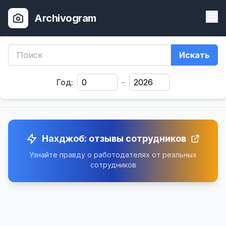
Archivogram
Искать
Год:
-
Нахджоб: отзывы сотрудников
Узнайте правду о работодателях от реальных
сотрудников