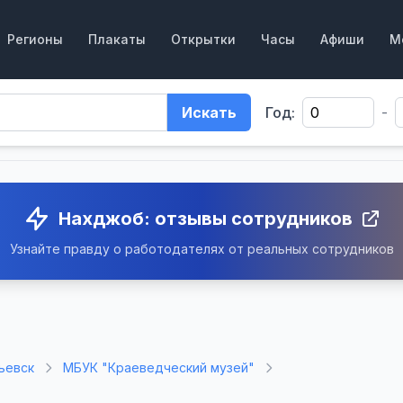
Регионы
Плакаты
Открытки
Часы
Афиши
М
Искать
Год:
-
Нахджоб: отзывы сотрудников
Узнайте правду о работодателях от реальных сотрудников
ьевск
МБУК "Краеведческий музей"