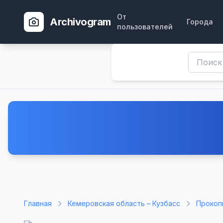
От
Archivogram
Города
пользователей
Главная
Кемеровская область – Кузбасс
Прокоп