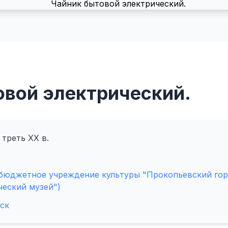
овой электрический.
 треть XX в.
бюджетное учреждение культуры "Прокопьевский гор
ческий музей")
ск