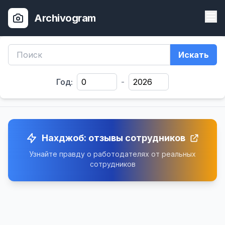
Archivogram
Искать
Год:
-
Нахджоб: отзывы сотрудников
Узнайте правду о работодателях от реальных
сотрудников