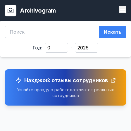
Archivogram
Искать
Год:
-
Нахджоб: отзывы сотрудников
Узнайте правду о работодателях от реальных
сотрудников