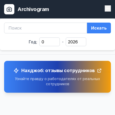
Archivogram
Искать
Год:
-
Нахджоб: отзывы сотрудников
Узнайте правду о работодателях от реальных
сотрудников