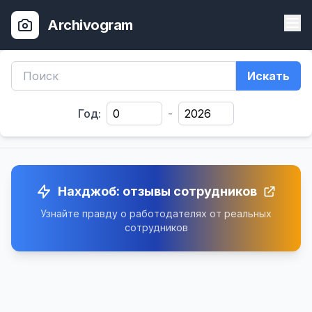
Archivogram
Искать
Год:
-
Нахджоб: отзывы сотрудников
Узнайте правду о работодателях от реальных
сотрудников