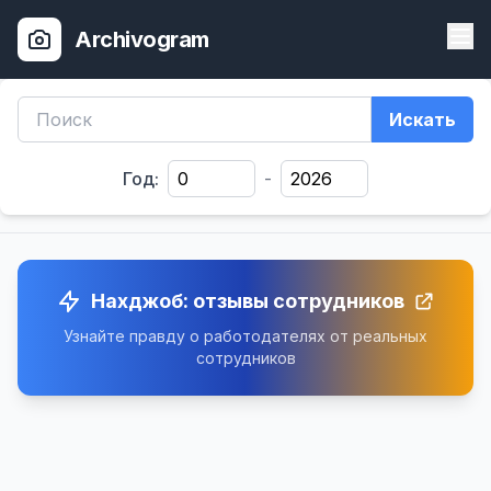
Archivogram
Искать
Год:
-
Нахджоб: отзывы сотрудников
Узнайте правду о работодателях от реальных
сотрудников