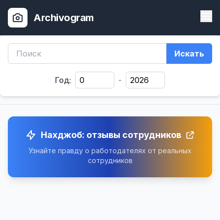
Archivogram
Искать
Год:
-
Нахджоб: отзывы сотрудников
Узнайте правду о работодателях от реальных
сотрудников