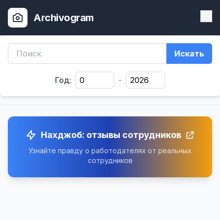
Archivogram
Искать
Год:
-
Нахджоб: отзывы сотрудников
Узнайте правду о работодателях от реальных
сотрудников