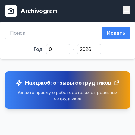
Archivogram
Искать
Год:
-
Нахджоб: отзывы сотрудников
Узнайте правду о работодателях от реальных
сотрудников