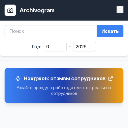
Archivogram
Искать
Год:
-
Нахджоб: отзывы сотрудников
Узнайте правду о работодателях от реальных
сотрудников