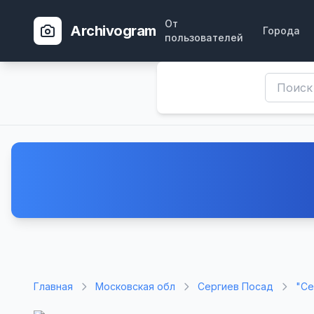
От
Archivogram
Города
пользователей
Главная
Московская обл
Сергиев Посад
"Се