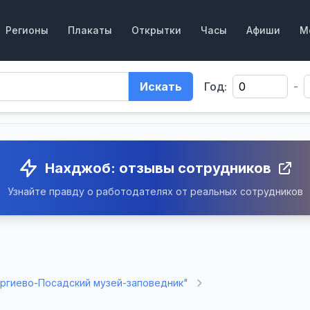
Регионы
Плакаты
Открытки
Часы
Афиши
М
Искать
Год:
-
Нахджоб: отзывы сотрудников
Узнайте правду о работодателях от реальных сотрудников
ргиево-Посадский музей-заповедник"