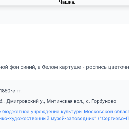
ной фон синий, в белом картуше - роспись цветочн
1850-е гг.
., Дмитровский у., Митинская вол., с. Горбуново
е бюджетное учреждение культуры Московской облас
ико-художественный музей-заповедник" ("Сергиево-